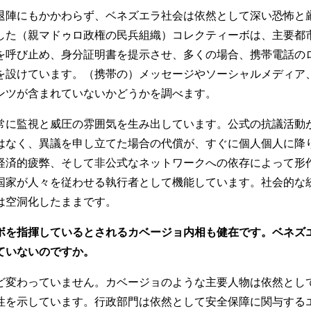
退陣にもかかわらず、ベネズエラ社会は依然として深い恐怖と
した（親マドゥロ政権の民兵組織）コレクティーボは、主要都
を呼び止め、身分証明書を提示させ、多くの場合、携帯電話の
を設けています。（携帯の）メッセージやソーシャルメディア
ンツが含まれていないかどうかを調べます。
常に監視と威圧の雰囲気を生み出しています。公式の抗議活動
はなく、異議を申し立てた場合の代償が、すぐに個人個人に降
経済的疲弊、そして非公式なネットワークへの依存によって形
国家が人々を従わせる執行者として機能しています。社会的な
は空洞化したままです。
ボを指揮しているとされるカベージョ内相も健在です。ベネズ
ていないのですか。
ど変わっていません。カベージョのような主要人物は依然とし
性を示しています。行政部門は依然として安全保障に関与する