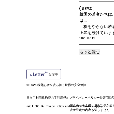
読者限定
韓国の若者たちは
は...
「株をやらない若
上昇を続けています
2026.07.19
もっと読む
読者限定
韓国大統領のサッ
李在明韓国大統領
を広げています。一
2026.07.12
© 2026 牧野記者が読み解く世界の安全保障
読者限定
韓国メディア危機
書き手利用規約
読み手利用規約
プライバシーポリシー
特定商取
「是々...
書き手から直接、最新記事が届
韓国大手メディア
reCAPTCHA
Privacy Policy
and
Terms of Service
apply.
読者限定の内容も逃しません。
た。現場取材を通じ