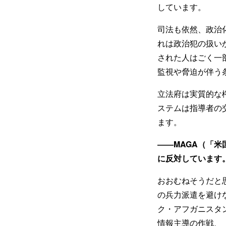
しています。
司法も依然、政治
れは政治犯の扱い
された人はごく一
監視や脅迫が伴う
立法府は実質的な
ステムは指導者の
ます。
――MAGA（「
に反対しています
おおむねそうだと
の兵力派遣を避け
ク・アフガニスタ
情報主導の作戦、