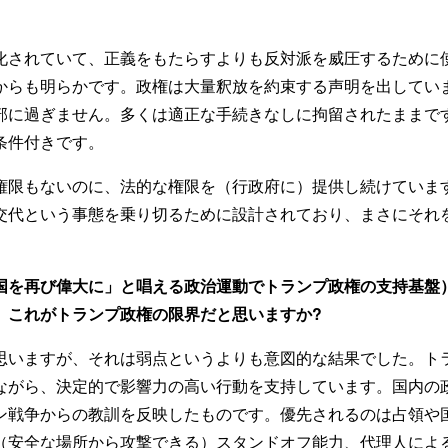
化されていて、正義をもたらすよりも反対派を威圧するために
からも明らかです。政権は大量釈放を約束する声明を出してい
部に過ぎません。多くは適正な手続きなしに拘留されたままで
条件付きです。
権限もないのに、法的な権限を（行政府に）提供し続けていま
交代という事態を乗り切るために設計されており、まさにそれ
米国を再び偉大に」と唱える政治運動でトランプ政権の支持基盤
。これがトランプ政権の限界だと思いますか?
思いますが、それは弱点というよりも意図的な結果でした。ト
ながら、決定的で影響力の高い行動を支持しています。国内の
ン戦争からの教訓を反映したものです。優先されるのは占領や
（安全な場所から攻撃できる）スタンドオフ能力、代理人によ