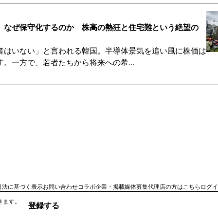
、なぜ保守化するのか 株高の熱狂と住宅難という絶望の
者はいない」と言われる韓国。半導体景気を追い風に株価は
。一方で、若者たちから将来への希...
カー『無能』発言、政局混乱の予兆か？透ける権力闘争
がサッカー韓国代表の洪明甫監督を「無能」と批判し、波紋
見するとスポーツへの厳しい評価で...
から見えた「権力」との距離感 「つかず、離れず」
引法に基づく表示
お問い合わせ
コラボ企業・掲載媒体募集
代理店の方はこちら
ログイ
きます。
の経営危機を手がかりに、報道と権力の関係に注目しまし
登録する
て浮かび上がった「距離」の難しさ。...