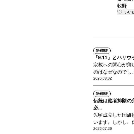
牧野
いい
読者限定
「9.11」とハリ
宗教への関心が薄
のはなぜなのでしょ
2026.08.02
読者限定
伝統は他者排除の
必...
先頃成立した国旗
います。しかし、伝
2026.07.26