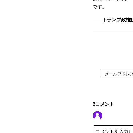
です。
――トランプ政権
2
コメント