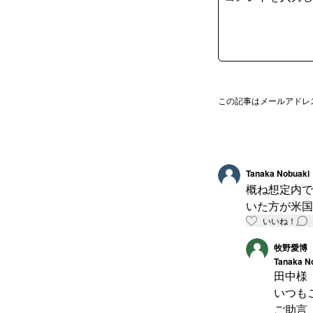
この記事はメールアドレ
Tanaka Nobuaki
概ね想定内で
いた方が米国
いいね！
牧野愛博
Tanaka N
田中様
いつも
ご助言