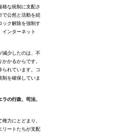
厳格な統制に支配さ
市で公然と活動を続
ロック解除を強制す
、インターネット
が減少したのは、不
りかかるからです。
作られています。コ
統制を確保していま
エラの行政、司法、
て権力にとどまり、
エリートたちが支配