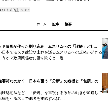
ね！
返信
シェア
ホーム
記事
概要
ウッド映画が作った刷り込み ムスリムへの「誤解」と社...
い日本でモスク建設や土葬を巡るムスリムへの反発が起きる
うか？政府関係者に話を聞くと、過...
免罪符なのか？ 日本を覆う「分断」の危機と「包摂」の
損壊処罰法など、「伝統」を重視する政治の動きが加速して
統を守る名目で他者を排除すれば、...