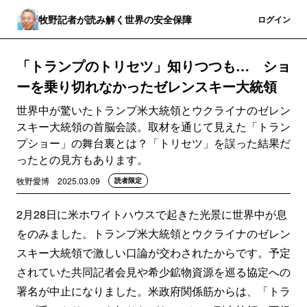
牧野記者が読み解く世界の安全保障
登録
ログイン
「トランプのトリセツ」知りつつも… ショ
ーを乗り切れなかったゼレンスキー大統領
世界中が驚いたトランプ米大統領とウクライナのゼレン
スキー大統領の首脳会談。取材を通じて見えた「トラン
プショー」の舞台裏とは？「トリセツ」を誤った結果だ
ったとの見方もあります。
牧野愛博
2025.03.09
読者限定
2月28日に米ホワイトハウスで起きた光景に世界中が息
をのみました。トランプ米大統領とウクライナのゼレン
スキー大統領で激しい口論が交わされたからです。予定
されていた共同記者会見や希少鉱物資源を巡る協定への
署名が中止になりました。米政府関係筋からは、「トラ