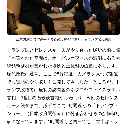
日米首脳会談で握手する石破茂首相（左）とトランプ米大統領
トランプ氏とゼレンスキー氏がやり合った暖炉の前に椅
子が置かれた空間は、オーバルオフィスの窓側にある大
統領執務机が置かれた場所と正反対の位置にあります。
歴代政権は通常、ここで5分程度、カメラを入れて報道
陣に冒頭のやり取りを公開してきました。ところが、ト
ランプ政権では最初の訪問客のネタニヤフ・イスラエル
首相、2番目の石破茂首相から始まり、今回のゼレンス
キー大統領まで、必ずここで1時間近くの「トランプ・
ショー」（日本政府関係者）に付き合わせるのが恒例行
事になっています。1時間近くと言っても、大半はトラ