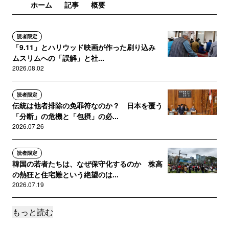
ホーム
記事
概要
読者限定
「9.11」とハリウッド映画が作った刷り込み
ムスリムへの「誤解」と社...
2026.08.02
読者限定
伝統は他者排除の免罪符なのか？ 日本を覆う
「分断」の危機と「包摂」の必...
2026.07.26
読者限定
韓国の若者たちは、なぜ保守化するのか 株高
の熱狂と住宅難という絶望のは...
2026.07.19
もっと読む
読者限定
韓国大統領のサッカー『無能』発言、政局混乱