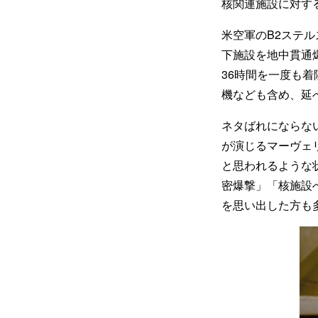
核関連施設に対す
米空軍のB2ステ
下施設を地中貫通爆
36時間を一度も
機なども含め、延べ
ネタばれにならな
が演じるマーヴェリ
と思われるような
密爆撃」「核施設
を思い出した方も