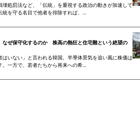
損壊処罰法など、「伝統」を重視する政治の動きが加速して
統を守る名目で他者を排除すれば、...
、なぜ保守化するのか 株高の熱狂と住宅難という絶望の
者はいない」と言われる韓国。半導体景気を追い風に株価は
。一方で、若者たちから将来への希...
カー『無能』発言、政局混乱の予兆か？透ける権力闘争
がサッカー韓国代表の洪明甫監督を「無能」と批判し、波紋
見するとスポーツへの厳しい評価で...
から見えた「権力」との距離感 「つかず、離れず」