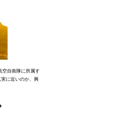
航空自衛隊に所属す
真実に近いのか、興
？