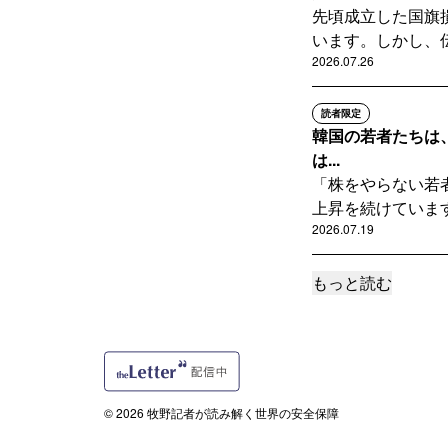
先頃成立した国旗
います。しかし、伝
2026.07.26
読者限定
韓国の若者たちは
は...
「株をやらない若
上昇を続けています
2026.07.19
もっと読む
読者限定
韓国大統領のサッ
李在明韓国大統領
を広げています。一
2026.07.12
© 2026 牧野記者が読み解く世界の安全保障
読者限定
韓国メディア危機