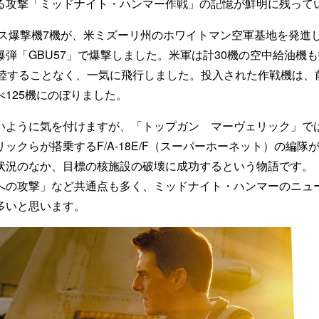
る攻撃「ミッドナイト・ハンマー作戦」の記憶が鮮明に残って
ルス爆撃機7機が、米ミズーリ州のホワイトマン空軍基地を発進
弾「GBU57」で爆撃しました。米軍は計30機の空中給油機も
着陸することなく、一気に飛行しました。投入された作戦機は、前
125機にのぼりました。
いように気を付けますが、「トップガン マーヴェリック」で
ックらが搭乗するF/A-18E/F（スーパーホーネット）の編隊
状況のなか、目標の核施設の破壊に成功するという物語です。
への攻撃」など共通点も多く、ミッドナイト・ハンマーのニュ
多いと思います。