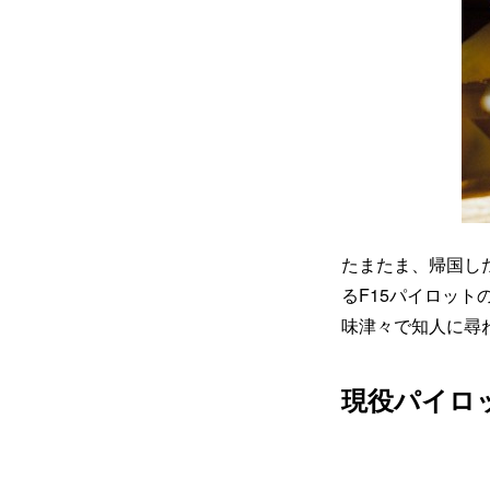
たまたま、帰国し
るF15パイロッ
味津々で知人に尋
現役パイロ