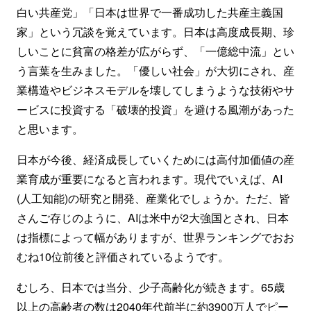
白い共産党」「日本は世界で一番成功した共産主義国
家」という冗談を覚えています。日本は高度成長期、珍
しいことに貧富の格差が広がらず、「一億総中流」とい
う言葉を生みました。「優しい社会」が大切にされ、産
業構造やビジネスモデルを壊してしまうような技術やサ
ービスに投資する「破壊的投資」を避ける風潮があった
と思います。
日本が今後、経済成長していくためには高付加価値の産
業育成が重要になると言われます。現代でいえば、AI
(人工知能)の研究と開発、産業化でしょうか。ただ、皆
さんご存じのように、AIは米中が2大強国とされ、日本
は指標によって幅がありますが、世界ランキングでおお
むね10位前後と評価されているようです。
むしろ、日本では当分、少子高齢化が続きます。65歳
以上の高齢者の数は2040年代前半に約3900万人でピー