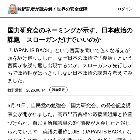
牧野記者が読み解く世界の安全保障
登録
ログイン
国力研究会のネーミングが示す、日本政治の
課題 スローガンだけでいいのか
「JAPAN IS BACK」という言葉を聞いて色々な考えが
頭を駆け巡りました。なぜ日本の政治で「復活」という
言葉がを繰り返し出現するのか。スローガンが先行しが
ちで政策軸がはっきりしない日本政治の課題を考えてみ
ました。
牧野愛博
2026.06.14
読者限定
5月21日、自民党の勉強会「国力研究会」の発会記念講
演会が開かれました。高市早苗首相の応援団組織と位置
づけられ、自民党所属議員の8割前後が入会したと報じ
られています。英語の通称はJIB（JAPAN IS BACK）な