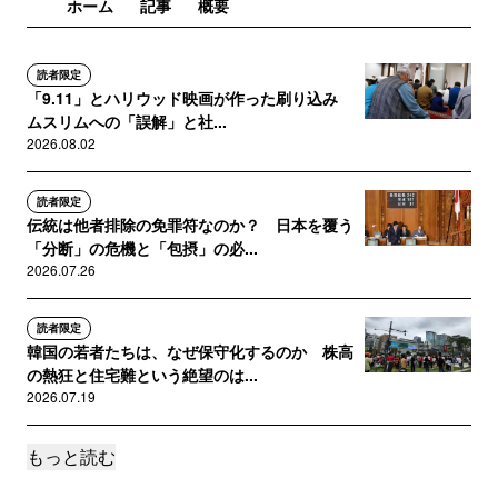
ホーム
記事
概要
読者限定
「9.11」とハリウッド映画が作った刷り込み
ムスリムへの「誤解」と社...
2026.08.02
読者限定
伝統は他者排除の免罪符なのか？ 日本を覆う
「分断」の危機と「包摂」の必...
2026.07.26
読者限定
韓国の若者たちは、なぜ保守化するのか 株高
の熱狂と住宅難という絶望のは...
2026.07.19
もっと読む
読者限定
韓国大統領のサッカー『無能』発言、政局混乱